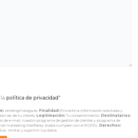
 la
política de privacidad
*
e:
vendingmalaga.es.
Finalidad:
Enviarte la información solicitada y
an ser de tu interés.
Legitimación:
Tu consentimiento.
Destinatarios:
cio de e-mail, nuestro programa de gestión de clientes y programa de
mail marketing MailRelay (todos cumplen con el RGPD).
Derechos:
ficar, limitar y suprimir tus datos.