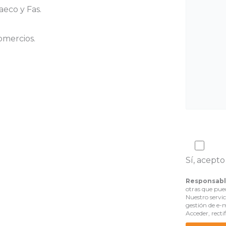
aeco y Fas.
omercios.
Sí, acepto
Responsabl
otras que pued
Nuestro servi
gestión de e-
Acceder, recti