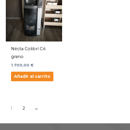
Nécta Colibrí C4
grano
1.700,00
€
Añadir al carrito
1
2
→